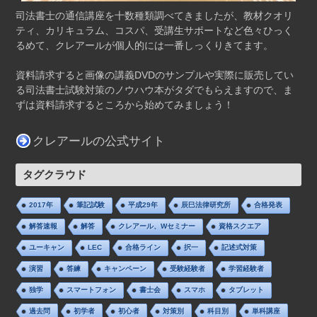
司法書士の通信講座を十数種類調べてきましたが、教材クオリ
ティ、カリキュラム、コスパ、受講生サポートなど色々ひっく
るめて、クレアールが個人的には一番しっくりきてます。
資料請求すると画像の講義DVDのサンプルや実際に販売してい
る司法書士試験対策のノウハウ本がタダでもらえますので、ま
ずは資料請求するところから始めてみましょう！
クレアールの公式サイト
タグクラウド
2017年
筆記試験
平成29年
辰巳法律研究所
合格発表
解答速報
解答
クレアール、Wセミナー
資格スクエア
ユーキャン
LEC
合格ライン
択一
記述式対策
演習
答練
キャンペーン
受験経験者
学習経験者
独学
スマートフォン
書士会
スマホ
タブレット
過去問
初学者
初心者
対策別
科目別
単科講座