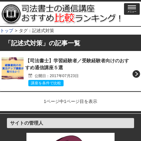
メニュー
トップ
タグ：記述式対策
「
記述式対策
」の記事一覧
【司法書士】学習経験者／受験経験者向けのおす
すめ通信講座５選
公開日：2017年07月23日
講座を条件で比較
1ページ中1ページ目を表示
サイトの管理人