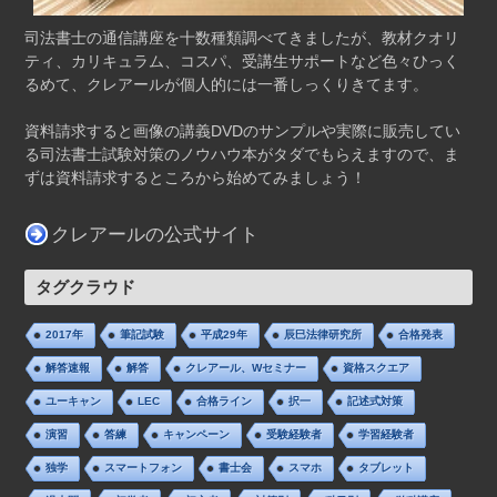
司法書士の通信講座を十数種類調べてきましたが、教材クオリ
ティ、カリキュラム、コスパ、受講生サポートなど色々ひっく
るめて、クレアールが個人的には一番しっくりきてます。
資料請求すると画像の講義DVDのサンプルや実際に販売してい
る司法書士試験対策のノウハウ本がタダでもらえますので、ま
ずは資料請求するところから始めてみましょう！
クレアールの公式サイト
タグクラウド
2017年
筆記試験
平成29年
辰巳法律研究所
合格発表
解答速報
解答
クレアール、Wセミナー
資格スクエア
ユーキャン
LEC
合格ライン
択一
記述式対策
演習
答練
キャンペーン
受験経験者
学習経験者
独学
スマートフォン
書士会
スマホ
タブレット